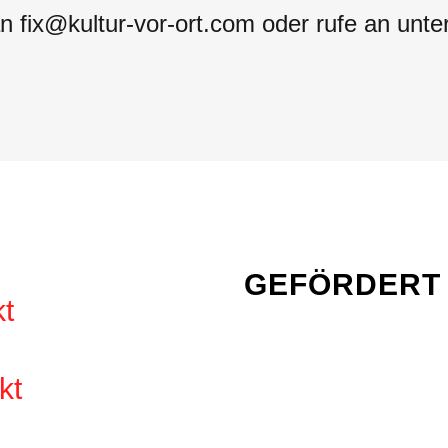
an fix@kultur-vor-ort.com oder rufe an unt
e
GEFÖRDERT 
kt
kt